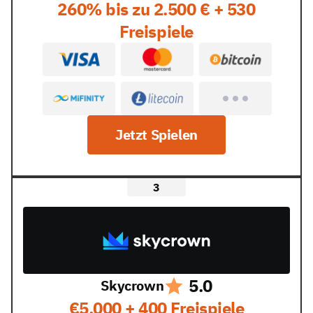
260% bis zu 2.500 € + 530
Freispiele
Jetzt Spielen
5.0
Skycrown
€5,000 + 400 Freispiele