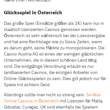
Glücksspiel in Österreich
Das große Spiel (Einsätze größer als 1€) kann nur in
staatlich lizenzierten Casinos genossen werden.
Österreich ist sehr wählerisch bei der Lizenzvergabe
und hat eine Rechtslage wie zu Sissis Zeiten, wenn
es darum geht, seine Märkte zu monopolisieren. Die
Casino Austria AG ist eines der wenigen glücklichen
Unternehmen, die in diesem schönen Land tätig
sind. Die endgültige Verordnung erlaubt es nur
landbasierten Casinos, die einzigen Anbieter von
Online-Glücksspielen zu sein. Dies gilt jedoch nur für
Spiele mit echtem Geld.
Allerdings sollte man nicht so streng sein.
Seriöse
Online Casinos in Österreich
mit Lizenzen für Malta,
Gibraltar, Curaçao, UK sind ebenfalls bei Spielern