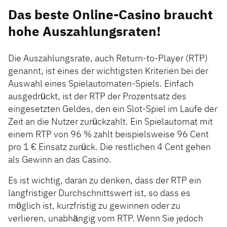
Das beste Online-Casino braucht
hohe Auszahlungsraten!
Die Auszahlungsrate, auch Return-to-Player (RTP)
genannt, ist eines der wichtigsten Kriterien bei der
Auswahl eines Spielautomaten-Spiels. Einfach
ausgedrückt, ist der RTP der Prozentsatz des
eingesetzten Geldes, den ein Slot-Spiel im Laufe der
Zeit an die Nutzer zurückzahlt. Ein Spielautomat mit
einem RTP von 96 % zahlt beispielsweise 96 Cent
pro 1 € Einsatz zurück. Die restlichen 4 Cent gehen
als Gewinn an das Casino.
Es ist wichtig, daran zu denken, dass der RTP ein
langfristiger Durchschnittswert ist, so dass es
möglich ist, kurzfristig zu gewinnen oder zu
verlieren, unabhängig vom RTP. Wenn Sie jedoch