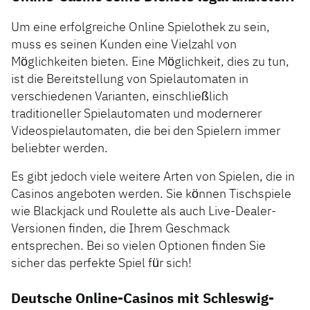
Um eine erfolgreiche Online Spielothek zu sein,
muss es seinen Kunden eine Vielzahl von
Möglichkeiten bieten. Eine Möglichkeit, dies zu tun,
ist die Bereitstellung von Spielautomaten in
verschiedenen Varianten, einschließlich
traditioneller Spielautomaten und modernerer
Videospielautomaten, die bei den Spielern immer
beliebter werden.
Es gibt jedoch viele weitere Arten von Spielen, die in
Casinos angeboten werden. Sie können Tischspiele
wie Blackjack und Roulette als auch Live-Dealer-
Versionen finden, die Ihrem Geschmack
entsprechen. Bei so vielen Optionen finden Sie
sicher das perfekte Spiel für sich!
Deutsche Online-Casinos mit Schleswig-