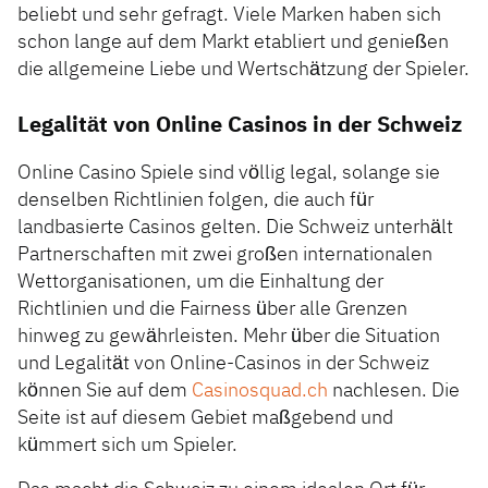
beliebt und sehr gefragt. Viele Marken haben sich
schon lange auf dem Markt etabliert und genießen
die allgemeine Liebe und Wertschätzung der Spieler.
Legalität von Online Casinos in der Schweiz
Online Casino Spiele sind völlig legal, solange sie
denselben Richtlinien folgen, die auch für
landbasierte Casinos gelten. Die Schweiz unterhält
Partnerschaften mit zwei großen internationalen
Wettorganisationen, um die Einhaltung der
Richtlinien und die Fairness über alle Grenzen
hinweg zu gewährleisten. Mehr über die Situation
und Legalität von Online-Casinos in der Schweiz
können Sie auf dem
Casinosquad.ch
nachlesen. Die
Seite ist auf diesem Gebiet maßgebend und
kümmert sich um Spieler.