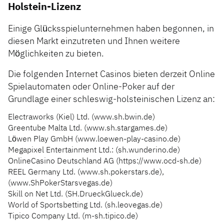
Holstein-Lizenz
Einige Glücksspielunternehmen haben begonnen, in
diesen Markt einzutreten und Ihnen weitere
Möglichkeiten zu bieten.
Die folgenden Internet Casinos bieten derzeit Online
Spielautomaten oder Online-Poker auf der
Grundlage einer schleswig-holsteinischen Lizenz an:
Electraworks (Kiel) Ltd. (www.sh.bwin.de)
Greentube Malta Ltd. (www.sh.stargames.de)
Löwen Play GmbH (www.loewen-play-casino.de)
Megapixel Entertainment Ltd.: (sh.wunderino.de)
OnlineCasino Deutschland AG (https://www.ocd-sh.de)
REEL Germany Ltd. (www.sh.pokerstars.de),
(www.ShPokerStarsvegas.de)
Skill on Net Ltd. (SH.DrueckGlueck.de)
World of Sportsbetting Ltd. (sh.leovegas.de)
Tipico Company Ltd. (m-sh.tipico.de)