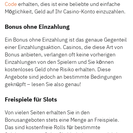
Code
erhalten, dies ist eine beliebte und einfache
Möglichkeit, Geld auf Ihr Casino-Konto einzuzahlen.
Bonus ohne Einzahlung
Ein Bonus ohne Einzahlung ist das genaue Gegenteil
einer Einzahlungsaktion. Casinos, die diese Art von
Bonus anbieten, verlangen oft keine vorherigen
Einzahlungen von den Spielern und Sie können
kostenloses Geld ohne Risiko erhalten. Diese
Angebote sind jedoch an bestimmte Bedingungen
geknüpft – lesen Sie also genau!
Freispiele für Slots
Von vielen Seiten erhalten Sie in den
Bonusangeboten stets eine Menge an Freispiele.
Das sind kostenfreie Rolls für bestimmte