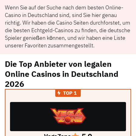
Wenn Sie auf der Suche nach dem besten Online-
Casino in Deutschland sind, sind Sie hier genau
richtig. Wir haben die Casino Seiten durchforstet, um
die besten Echtgeld-Casinos zu finden, die deutsche
Spieler genießen können, und wir haben eine Liste
unserer Favoriten zusammengestellt.
Die Top Anbieter von legalen
Online Casinos in Deutschland
2026