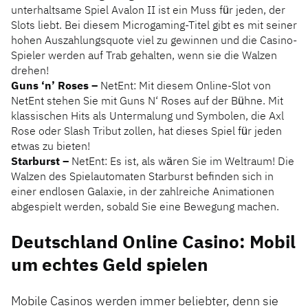
unterhaltsame Spiel Avalon II ist ein Muss für jeden, der
Slots liebt. Bei diesem Microgaming-Titel gibt es mit seiner
hohen Auszahlungsquote viel zu gewinnen und die Casino-
Spieler werden auf Trab gehalten, wenn sie die Walzen
drehen!
Guns ‘n’ Roses –
NetEnt: Mit diesem Online-Slot von
NetEnt stehen Sie mit Guns N‘ Roses auf der Bühne. Mit
klassischen Hits als Untermalung und Symbolen, die Axl
Rose oder Slash Tribut zollen, hat dieses Spiel für jeden
etwas zu bieten!
Starburst –
NetEnt: Es ist, als wären Sie im Weltraum! Die
Walzen des Spielautomaten Starburst befinden sich in
einer endlosen Galaxie, in der zahlreiche Animationen
abgespielt werden, sobald Sie eine Bewegung machen.
Deutschland Online Casino: Mobil
um echtes Geld spielen
Mobile Casinos werden immer beliebter, denn sie