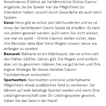
fesselnderes Erlebnis als herkömmliche Online-Casino-
Angebote, da die Spieler hier die Möglichkeit zur
Interaktion haben, sowohl durch Gespräche als auch beim
Spielen.
Keno:
Keno gibt es schon seit Jahrhunderten und es ist
eines der beliebtesten Casino Spiele da draußen. Es kann
von jedem gespielt werden, auch wenn Sie nicht wissen,
wie man es spielt – Online-Casinos stellen sicher, dass
ihre Benutzer alles über Keno-Regeln wissen, bevor sie
anfangen zu spielen!
Baccarat:
Bakkarat ist ein Glücksspiel, das es schon seit
den frühen 1800er Jahren gibt. Die Regeln sind einfach,
aber um zu gewinnen, müssen Sie sie gut lernen und Ihre
eigene Strategie für dieses beliebte Casino-
Tischabenteuer entwickeln!
Sportwetten:
Sportwetten sind eine unterhaltsame
Möglichkeit, etwas zusätzliches Geld zu verdienen. Sie
können auf jede beliebige Sportart wetten und wenn Ihre
Lieblingsmannschaft oder Ihr Lieblingsspieler gewinnt,
haben Sie das Geld in der Hand!