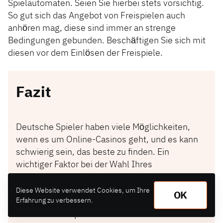
Spielautomaten. Seien Sie hierbei stets vorsichtig.
So gut sich das Angebot von Freispielen auch
anhören mag, diese sind immer an strenge
Bedingungen gebunden. Beschäftigen Sie sich mit
diesen vor dem Einlösen der Freispiele.
Fazit
Deutsche Spieler haben viele Möglichkeiten,
wenn es um Online-Casinos geht, und es kann
schwierig sein, das beste zu finden. Ein
wichtiger Faktor bei der Wahl Ihres
Lieblingsanbieters ist die Sicherheit. Achten Sie
darauf, dass er eine EU-Lizenz hat, damit Sie
Diese Website verwendet Cookies, um Ihre
OK
sicher sein können, dass Sie auf seiner Website
Erfahrung zu verbessern.
immer sicher spielen können!