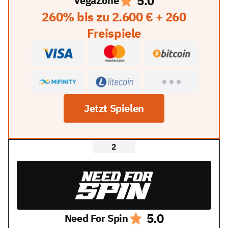
5.0
VegaZone
260% bis zu 2.600 € + 260
Freispiele
Jetzt Spielen
5.0
Need For Spin